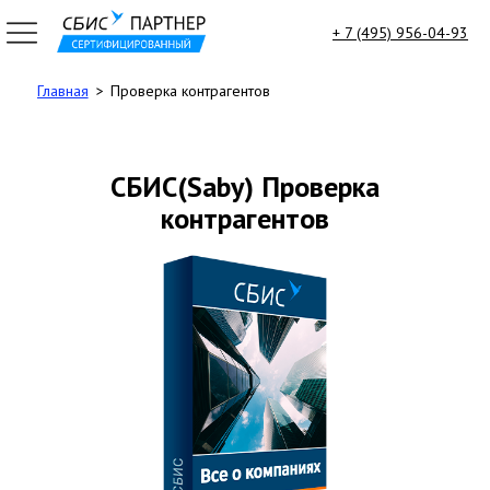
+ 7 (495) 956-04-93
Главная
Проверка контрагентов
7
95)
6-
-
СБИС(Saby) Проверка
зать
контрагентов
тный
ок
sbis-
u
ГЛАВНАЯ
ВСЕ
ПРОДУКТЫ
Электронная
Отчетность
Электронный