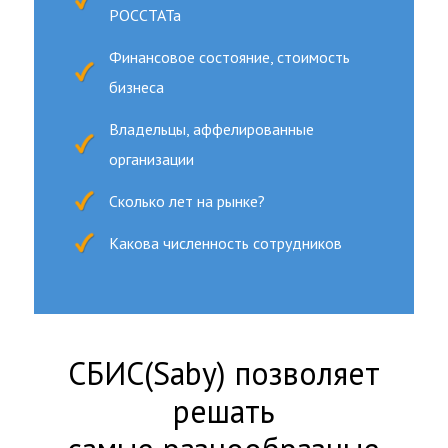
РОССТАТа
Финансовое состояние, стоимость
бизнеса
Владельцы, аффелированные
организации
Сколько лет на рынке?
Какова численность сотрудников
СБИС(Saby) позволяет
решать