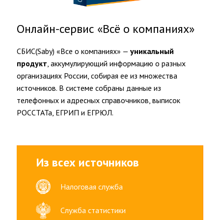
Документооборот
Торги
Онлайн-сервис «Всё о компаниях»
И
Электронные
СБИС(Saby) «Все о компаниях» —
уникальный
Подписи
продукт
, аккумулирующий информацию о разных
Все
организациях России, собирая ее из множества
О
источников. В системе собраны данные из
Контрагентах
телефонных и адресных справочников, выписок
ОФД
РОССТАТа, ЕГРИП и ЕГРЮЛ.
И
Кассы
Бухгалтерия
И
Из всех источников
Учет
Управление
Налоговая служба
Персоналом
И
Служба статистики
Учет