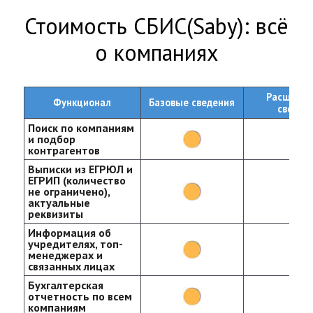
Стоимость СБИС(Saby): всё
о компаниях
Расшире
Функционал
Базовые сведения
сведен
Поиск по компаниям
и подбор
контрагентов
Выписки из ЕГРЮЛ и
ЕГРИП (количество
не ограничено),
актуальные
реквизиты
Информация об
учредителях, топ-
менеджерах и
связанных лицах
Бухгалтерская
отчетность по всем
компаниям