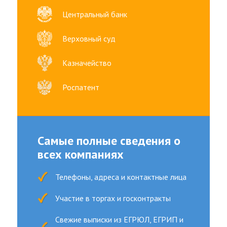
Рабочего
Центральный банк
Времени
CRM-
Верховный суд
Система
Активных
Казначейство
Продаж
ЦЕНЫ
Роспатент
ДЕМО
АКЦИИ
КОНТАКТЫ
О
Самые полные сведения о
КОМПАНИИ
всех компаниях
Телефоны, адреса и контактные лица
Участие в торгах и госконтракты
Свежие выписки из ЕГРЮЛ, ЕГРИП и