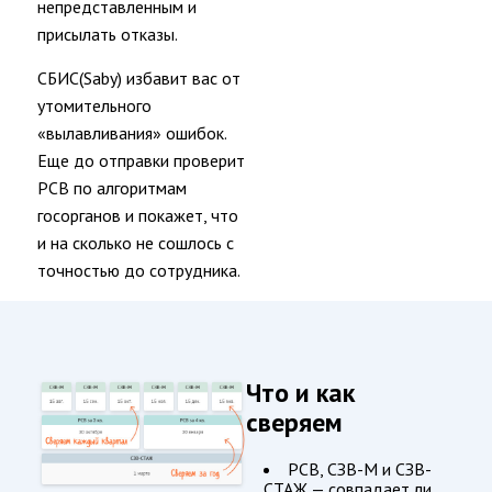
непредставленным и
Документооборот
присылать отказы.
Торги
И
СБИС(Saby) избавит вас от
Электронные
утомительного
Подписи
«вылавливания» ошибок.
Все
Еще до отправки проверит
О
РСВ по алгоритмам
Контрагентах
госорганов и покажет, что
ОФД
и на сколько не сошлось с
И
точностью до сотрудника.
Кассы
Бухгалтерия
И
Учет
Что и как
Управление
сверяем
Персоналом
И
РСВ, СЗВ-М и СЗВ-
Учет
СТАЖ — совпадает ли