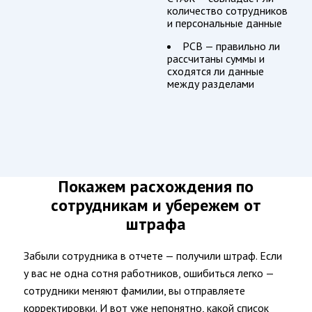
количество сотрудников
Рабочего
и персональные данные
Времени
РСВ — правильно ли
CRM-
рассчитаны суммы и
Система
сходятся ли данные
Активных
между разделами
Продаж
ЦЕНЫ
ДЕМО
АКЦИИ
КОНТАКТЫ
Покажем расхождения по
О
сотрудникам и убережем от
КОМПАНИИ
штрафа
Забыли сотрудника в отчете — получили штраф. Если
у вас не одна сотня работников, ошибиться легко —
сотрудники меняют фамилии, вы отправляете
корректировки. И вот уже непонятно, какой список