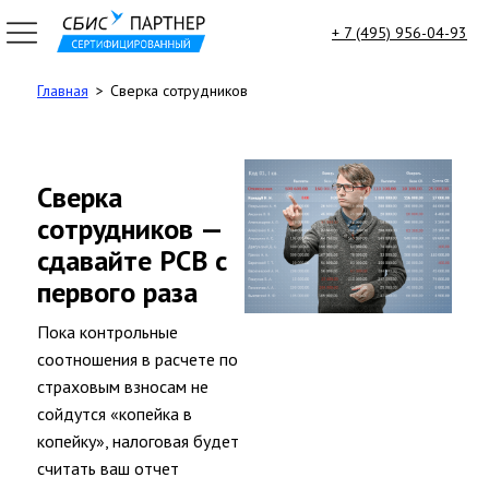
+ 7 (495) 956-04-93
Главная
Сверка сотрудников
7
95)
6-
-
Сверка
зать
сотрудников —
тный
ок
сдавайте РСВ с
sbis-
u
первого раза
Пока контрольные
ГЛАВНАЯ
соотношения в расчете по
ВСЕ
страховым взносам не
ПРОДУКТЫ
сойдутся «копейка в
Электронная
копейку», налоговая будет
Отчетность
считать ваш отчет
Электронный