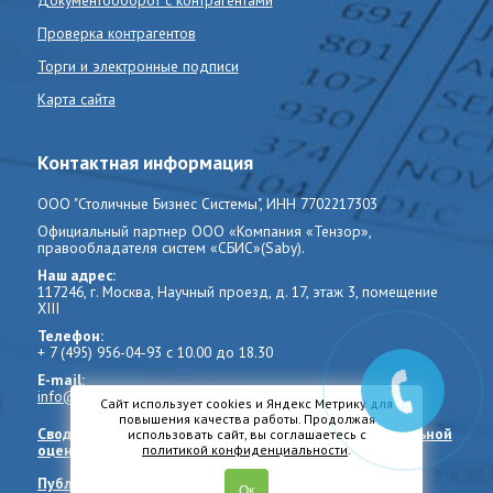
Документооборот с контрагентами
Проверка контрагентов
Торги и электронные подписи
Карта сайта
Контактная информация
ООО "Столичные Бизнес Системы", ИНН 7702217303
Официальный партнер ООО «Компания «Тензор»,
правообладателя систем «СБИС»(Saby).
Наш адрес:
117246, г. Москва, Научный проезд, д. 17, этаж 3, помещение
XIII
Телефон:
+ 7 (495) 956-04-93
с 10.00 до 18.30
E-mail:
info@sbis-sbis.ru
Сайт использует cookies и Яндекс Метрику для
повышения качества работы. Продолжая
Сводные данные о результатах проведения специальной
использовать сайт, вы соглашаетесь с
оценки условий труда
политикой конфиденциальности
.
Публичная оферта
Ок