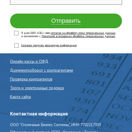
Отправить
Я даю ООО «СБС» свое
согласие на обработку моих персональных данных
и ознакомлен с
Политикой в отношении обработки персональных данных
.
Согласен получать рекламную информацию
.
Онлайн кассы и ОФД
Документооборот с контрагентами
Проверка контрагентов
Торги и электронные подписи
Карта сайта
Контактная информация
ООО "Столичные Бизнес Системы", ИНН 7702217303
Официальный партнер ООО «Компания «Тензор»,