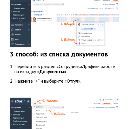
Рабочего
Времени
CRM-
Система
Активных
Продаж
ЦЕНЫ
3 способ: из списка документов
ДЕМО
АКЦИИ
Перейдите в раздел «Сотрудники/Графики работ»
КОНТАКТЫ
на вкладку
«Документы».
О
Нажмите “+” и выберите «Отгул».
КОМПАНИИ