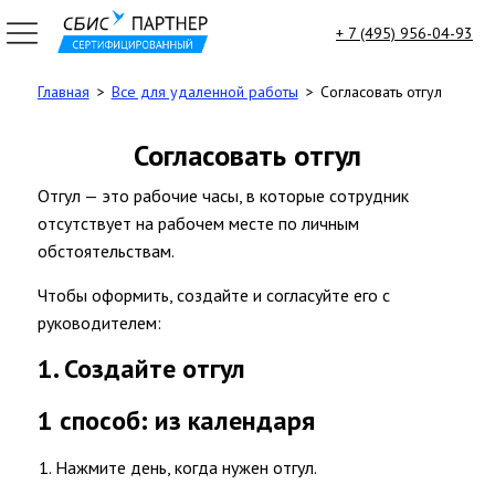
+ 7 (495) 956-04-93
Главная
Все для удаленной работы
Согласовать отгул
7
95)
Согласовать отгул
6-
-
Отгул — это рабочие часы, в которые сотрудник
зать
отсутствует на рабочем месте по личным
тный
ок
обстоятельствам.
sbis-
u
Чтобы оформить, создайте и согласуйте его с
руководителем:
ГЛАВНАЯ
1. Создайте отгул
ВСЕ
ПРОДУКТЫ
1 способ: из календаря
Электронная
Отчетность
Нажмите день, когда нужен отгул.
Электронный