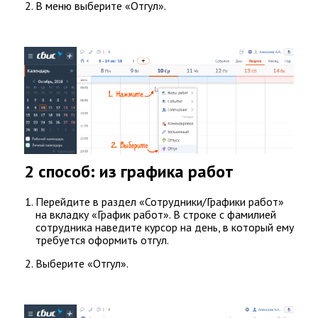
В меню выберите «Отгул».
Документооборот
Торги
И
Электронные
Подписи
Все
О
Контрагентах
ОФД
2 способ: из графика работ
И
Кассы
Перейдите в раздел «Сотрудники/Графики работ»
Бухгалтерия
на вкладку «График работ». В строке с фамилией
И
сотрудника наведите курсор на день, в который ему
требуется оформить отгул.
Учет
Управление
Выберите «Отгул».
Персоналом
И
Учет